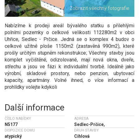
Zobrazit všechny fotografie
Nabízíme k prodeji areál bývalého statku s přilehlými
polními pozemky o celkové velikosti 112280m2 v obci
Uhřice, Sedlec - Prčice. Jedná se o komplex 4 budov o
celkové užitné ploše 1150m2 (zastavěná 990m2), které
prošly určitým stupněm rekonstrukce; Všechny stavby jsou
komplet vyčištěné, odizolované, mají nová okna, dveře,
střechu a jsou ve fázi k individuální tvorbě. Ideálně jako
výrobní, skladové prostory, nebo penzion, ubytovací
kapacity, apartmány. Volné ihned, o více informací a
prohlídky volejte kdykoli
Další informace
ČÍSLO NABÍDKY
ADRESA
N5177
Sedlec-Prčice,
DISPOZICE DOMU
DRUH STAVBY
atypický
Cihlová