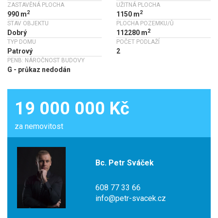
ZASTAVĚNÁ PLOCHA
UŽITNÁ PLOCHA
2
2
990 m
1150 m
STAV OBJEKTU
PLOCHA POZEMKU/Ů
2
Dobrý
112280 m
TYP DOMU
POČET PODLAŽÍ
Patrový
2
PENB: NÁROČNOST BUDOVY
G - průkaz nedodán
19 000 000 Kč
za nemovitost
Bc. Petr Sváček
608 77 33 66
info@petr-svacek.cz