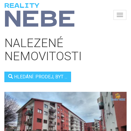
Navi
REALITY
NEBE
NALEZENÉ
NEMOVITOSTI
HLEDÁNÍ: PRODEJ, BYT ...