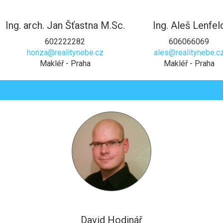
Ing. arch. Jan Šťastna M.Sc.
Ing. Aleš Lenfel
602222282
606066069
honza@realitynebe.cz
ales@realitynebe.c
Makléř - Praha
Makléř - Praha
David Hodinář