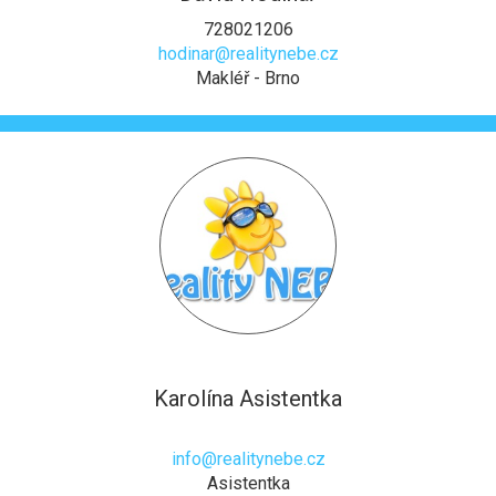
728021206
hodinar@realitynebe.cz
Makléř - Brno
Karolína Asistentka
info@realitynebe.cz
Asistentka