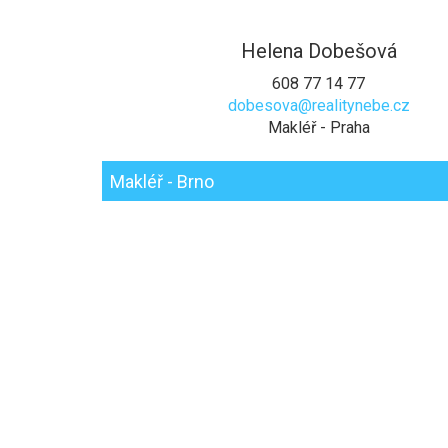
Helena Dobešová
608 77 14 77
dobesova@realitynebe.cz
Makléř - Praha
Makléř - Brno