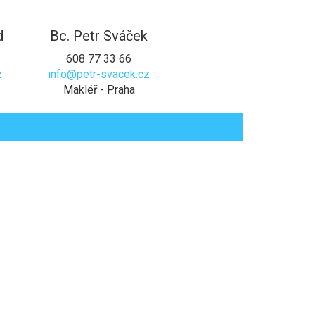
d
Bc. Petr Sváček
608 77 33 66
z
info@petr-svacek.cz
Makléř - Praha